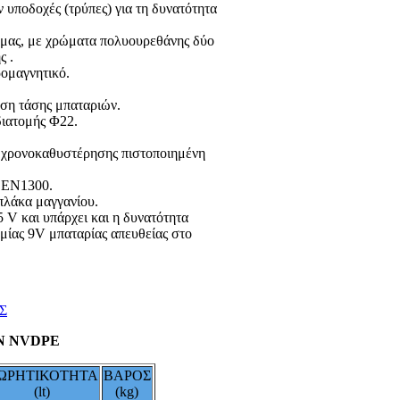
 υποδοχές (τρύπες) για τη δυνατότητα
ν μας, με χρώματα πολυουρεθάνης δύο
ς .
ρομαγνητικό.
ση τάσης μπαταριών.
διατομής Φ22.
ό χρονοκαθυστέρησης πιστοποιημένη
ά ΕΝ1300.
πλάκα μαγγανίου.
5 V και υπάρχει και η δυνατότητα
μίας 9V μπαταρίας απευθείας στο
Σ
Ν NVDPE
ΩΡΗΤΙΚΟΤΗΤΑ
ΒΑΡΟΣ
(lt)
(kg)