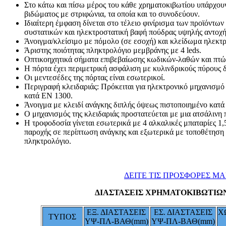
Στο κάτω και πίσω μέρος του κάθε χρηματοκιβωτίου υπάρχουν
βιδώματος με στριφώνια, τα οποία και το συνοδεύουν.
Ιδιαίτερη έμφαση δίνεται στο τέλειο φινίρισμα των προϊόντω
συστατικών και ηλεκτροστατική βαφή πούδρας υψηλής αντοχή
Άνοιγμα/κλείσιμο με πόμολο (σε εσοχή) και κλείδωμα ηλεκτ
Άριστης ποιότητας πληκτρολόγιο μεμβράνης με 4 leds.
Οπτικοηχητικά σήματα επιβεβαίωσης κωδικών-λαθών και πτώ
Η πόρτα έχει περιμετρική ασφάλιση με κυλινδρικούς πύρους 
Οι μεντεσέδες της πόρτας είναι εσωτερικοί.
Περιγραφή κλειδαριάς: Πρόκειται για ηλεκτρονικό μηχανισμ
κατά ΕΝ 1300.
Άνοιγμα με κλειδί ανάγκης διπλής όψεως πιστοποιημένο κατ
Ο μηχανισμός της κλειδαριάς προστατεύεται με μια ατσάλινη 
Η τροφοδοσία γίνεται εσωτερικά με 4 αλκαλικές μπαταρίες 1,
παροχής σε περίπτωση ανάγκης και εξωτερικά με τοποθέτηση 
πληκτρολόγιο.
ΔΕΙΤΕ ΤΙΣ ΠΡΟΣΦΟΡΕΣ ΜΑ
ΔΙΑΣΤΑΣΕΙΣ
ΧΡΗΜΑΤΟΚΙΒΩΤΙΩ
ΕΞ. ΔΙΑΣΤΑΣΕΙΣ
ΕΣ. ΔΙΑΣΤΑΣΕΙΣ
Χ
ΤΥΠΟΣ
ΥΨ-ΠΛ-ΒΑΘ(mm)
ΥΨ-ΠΛ-ΒΑΘ(mm)