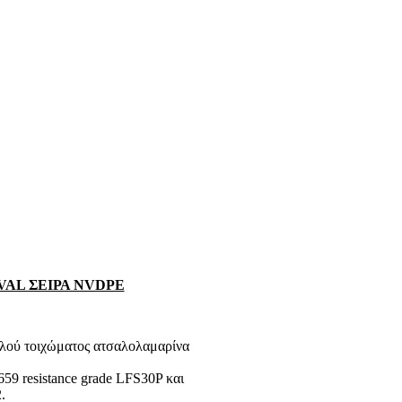
VAL ΣΕΙΡΑ NVDPE
πλού τοιχώματος ατσαλολαμαρίνα
9 resistance grade LFS30P και
.