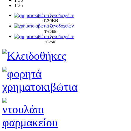
T 35
T 25
Τ-20ΕΒ
Τ-35ΕΒ
Τ-25Κ