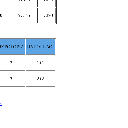
0
Υ: 345
Π: 390
ΠΥΡΟΙ ΟΡΙΖ.
ΠΥΡΟΙ ΚΑΘ.
2
1+1
3
2+2
Σ