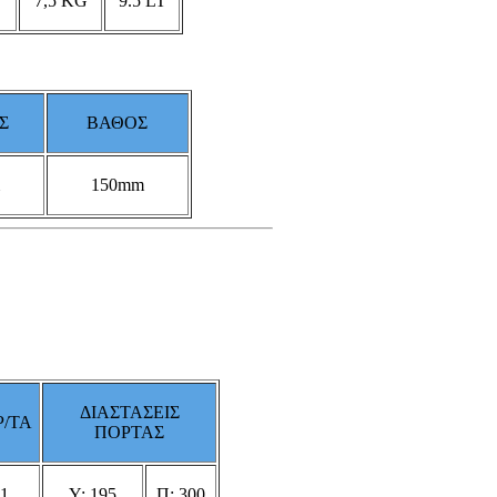
7,5
KG
9.5 LT
Σ
ΒΑΘΟΣ
150
mm
ΔΙΑΣΤΑΣΕΙΣ
/ΤΑ
ΠΟΡΤΑΣ
1
Υ: 195
Π: 300