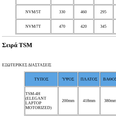
NVM/5T
330
460
295
NVM/7T
470
420
345
Σειρά TSM
ΕΞΩΤΕΡΙΚΕΣ ΔΙΑΣΤΑΣΕΙΣ
ΤΥΠΟΣ
ΎΨΟΣ
ΠΛΑΤΟΣ
ΒΑΘΟ
TSM-4H
(ELEGANT
200mm
418mm
380m
LAPTOP
MOTORIZED)