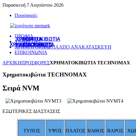
Παρασκευή 7 Αυγούστου 2026
Προσφορές
ΠΡΟΦΙΛ
ΧΡΗΜΑΤΟΚΙΒΩΤΙΑ
ΦΟΡΗΤΑ
ΥΠΗΡΕΣΙΕΣ
ΧΡΗΜΑΤΟΚΙΒΩΤΙΑ
ΓΙΑ ΤΟ ΣΠΙΤΙ
ΚΛΕΙΔΟΘΗΚΕΣ
ΧΡΗΜΑΤΟΚΙΒΩΤΙΑ
ΑΠΟ ΑΝΑΚΑΤΑΣΚΕΥΗ
ΕΠΙΚΟΙΝΩΝΙΑ
ΑΡΧΙΚΗ
ΠΡΟΣΦΟΡΕΣ
ΧΡΗΜΑΤΟΚΙΒΩΤΙΑ TECHNOMAX
Χρηματοκιβώτια TECHNOMAX
Σειρά
NVM
ΕΞΩΤΕΡΙΚΕΣ ΔΙΑΣΤΑΣΕΙΣ
ΤΥΠΟΣ
ΥΨΟΣ
ΠΛΑΤΟΣ
ΒΑΘΟΣ
ΒΑΡΟΣ
ΧΩΡ