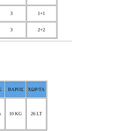
3
1+1
3
2+2
Σ
ΒΑΡΟΣ
ΧΩΡ/ΤΑ
m
10
KG
26
LT